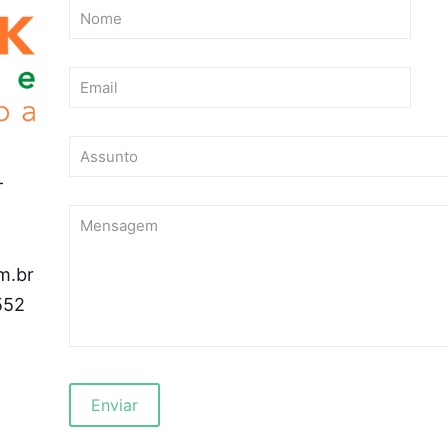
-
m.br
552