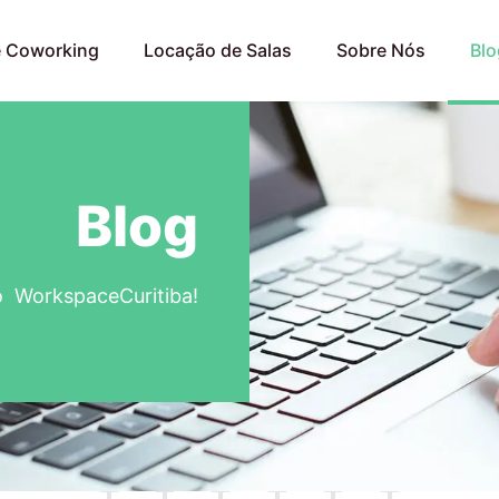
e Coworking
Locação de Salas
Sobre Nós
Blo
Blog
o WorkspaceCuritiba!