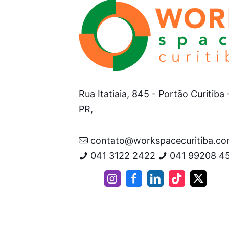
Rua Itatiaia, 845 - Portão Curitiba 
PR,
contato@workspacecuritiba.co
041 3122 2422
041 99208 4