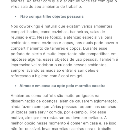
abertas. Ao fazer com que o ar circule você faz com que o
vírus saia do seu ambiente de trabalho.
Não compartilhe objetos pessoais
Nos coworkings é natural que existam vários ambientes
compartilhados, como cozinhas, banheiros, salas de
reunião e etc. Nesse tópico, a atenção especial vai para
ambientes como cozinhas e copas, nos quais pode haver o
compartilhamento de talheres e copos. Durante esse
período de alerta é muito importante não compartilhar, em
hipótese alguma, esses objetos de uso pessoal. Também é
imprescindível redobrar o cuidado nesses ambientes,
sempre lavando as mãos ao entrar e sair deles e
reforçando a higiene com álcool em gel.
Almoce em casa ou opte pela marmita caseira
Ambientes como buffets são muito perigosos na
disseminação de doenças, além de causarem aglomeração,
ainda fazem com que várias pessoas toquem nas conchas
utilizadas para servir comida, por exemplo. Por esse
motivo, almoçar em restaurantes deve ser evitado. A
melhor opção nesse momento é comer em casa e, se isso
não for possível, levar marmitas caseiras para o trabalho